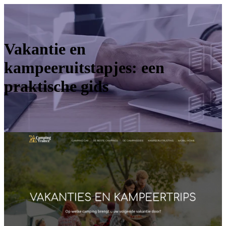
Vakantie en
kampeeruitstapjes: een
praktische gids