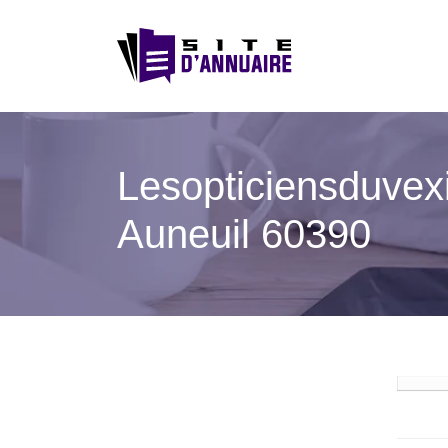
Lesop­ticiensduve­x
Auneuil 60390