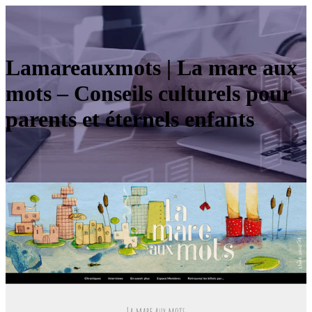
Lama­reaux­mots | La mare aux
mots – Conseils culturels pour
parents et éternels enfants